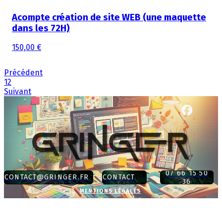
Acompte création de site WEB (une maquette
dans les 72H)
150,00 €
Précédent
1
2
Suivant
07 66 15 50
CONTACT@GRINGER.FR
CONTACT
36
MENTIONS LÉGALES