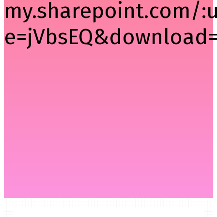
my.sharepoint.com/
e=jVbsEQ&download=