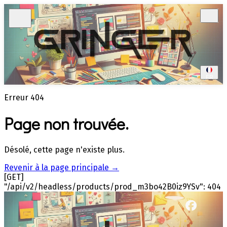
FR
Erreur 404
Page non trouvée.
Désolé, cette page n'existe plus.
Revenir à la page principale
→
[GET]
"/api/v2/headless/products/prod_m3bo42B0iz9YSv": 404